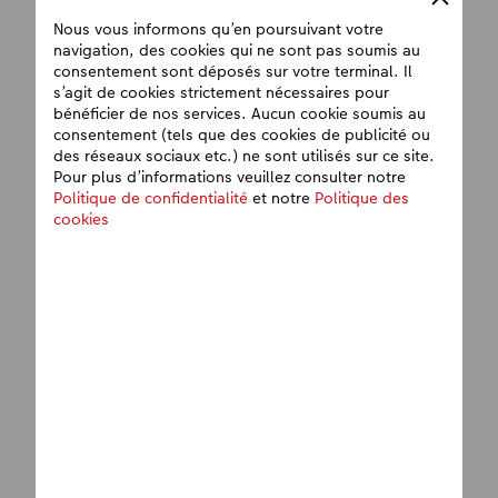
Nous vous informons qu’en poursuivant votre
navigation, des cookies qui ne sont pas soumis au
consentement sont déposés sur votre terminal. Il
s’agit de cookies strictement nécessaires pour
bénéficier de nos services. Aucun cookie soumis au
consentement (tels que des cookies de publicité ou
des réseaux sociaux etc.) ne sont utilisés sur ce site.
Pour plus d’informations veuillez consulter notre
Politique de confidentialité
et notre
Politique des
cookies