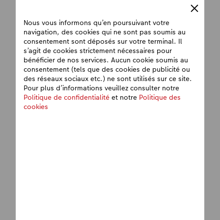
Nous vous informons qu’en poursuivant votre
navigation, des cookies qui ne sont pas soumis au
consentement sont déposés sur votre terminal. Il
s’agit de cookies strictement nécessaires pour
bénéficier de nos services. Aucun cookie soumis au
consentement (tels que des cookies de publicité ou
des réseaux sociaux etc.) ne sont utilisés sur ce site.
Pour plus d’informations veuillez consulter notre
Politique de confidentialité
et notre
Politique des
cookies