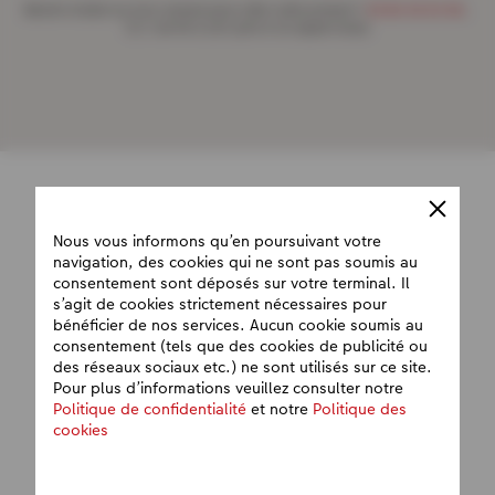
Besoin d'aide ou d'un conseil pour créer votre produit ?
09 80 09 00 96
,
7j/7, de 9h à 22h (prix d’un appel local)
Nous vous informons qu’en poursuivant votre
navigation, des cookies qui ne sont pas soumis au
consentement sont déposés sur votre terminal. Il
s’agit de cookies strictement nécessaires pour
bénéficier de nos services. Aucun cookie soumis au
consentement (tels que des cookies de publicité ou
des réseaux sociaux etc.) ne sont utilisés sur ce site.
Pour plus d’informations veuillez consulter notre
Politique de confidentialité
et notre
Politique des
cookies